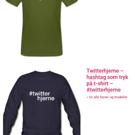
Twitterhjerne –
hashtag som tryk
på t-shirt –
#twitterhjerne
» Se alle farver og modeller