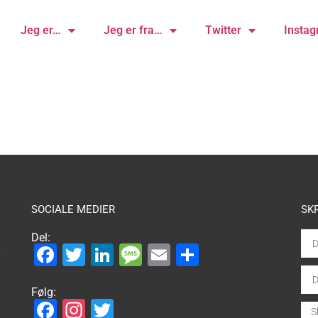
Jeg er…
Jeg er fra…
Twitter
Insta
SOCIALE MEDIER
SK
Del:
Facebook
Twitter
LinkedIn
Message
Email
Share
.
Følg:
Facebook
Instagram
Twitter